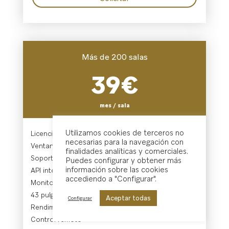
Más de 200 salas
39€
mes / sala
Utilizamos cookies de terceros no
Licencia de uso
necesarias para la navegación con
Ventana de los Recuerdos®
finalidades analíticas y comerciales.
Soporte 365 días
Puedes configurar y obtener más
información sobre las cookies
API integración
accediendo a "Configurar".
Monitor Profesional LG
43 pulgadas
Aceptar todas
Configurar
Rendimiento 24/7
Control remoto