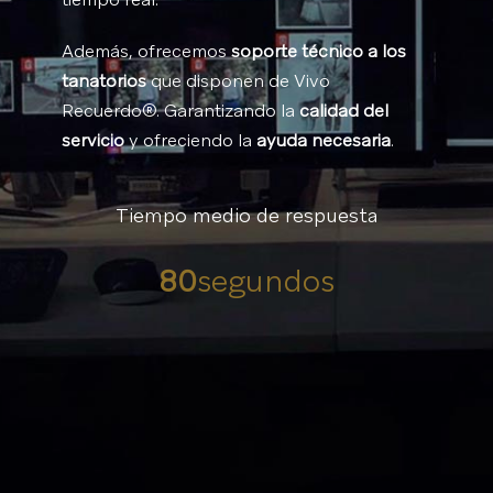
Además, ofrecemos
soporte técnico a los
tanatorios
que disponen de Vivo
Recuerdo®. Garantizando la
calidad del
servicio
y ofreciendo la
ayuda necesaria
.
Tiempo medio de respuesta
80
segundos